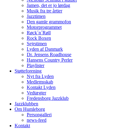
Jamen, det er jo lørdag
Musik fra tre årtier
Jazztimen
Den gamle grammofon
Motorprogrammet
Røck´n´Røll
Rock Boxen
Sejrstimen
Lyden af Danmark
Dr. Jensens Roadhouse
Hansens Country Perler
Playlister
Støtteforening
Nyt fra Lyden
Medlemsskab
Kontakt Lyden
Vedtægter
Fredensborg Jazzklub
Jazzklubben
Om Humleborg
Persongalleri
news-feed
Kontakt