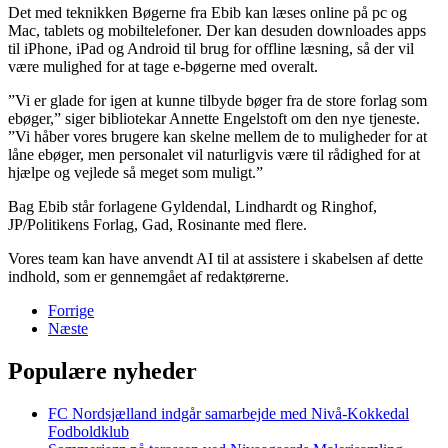
Det med teknikken Bøgerne fra Ebib kan læses online på pc og
Mac, tablets og mobiltelefoner. Der kan desuden downloades apps
til iPhone, iPad og Android til brug for offline læsning, så der vil
være mulighed for at tage e-bøgerne med overalt.
”Vi er glade for igen at kunne tilbyde bøger fra de store forlag som
ebøger,” siger bibliotekar Annette Engelstoft om den nye tjeneste.
”Vi håber vores brugere kan skelne mellem de to muligheder for at
låne ebøger, men personalet vil naturligvis være til rådighed for at
hjælpe og vejlede så meget som muligt.”
Bag Ebib står forlagene Gyldendal, Lindhardt og Ringhof,
JP/Politikens Forlag, Gad, Rosinante med flere.
Vores team kan have anvendt AI til at assistere i skabelsen af dette
indhold, som er gennemgået af redaktørerne.
Forrige
Næste
Populære nyheder
FC Nordsjælland indgår samarbejde med Nivå-Kokkedal
Fodboldklub