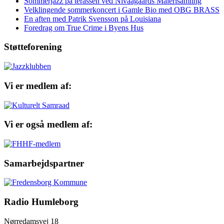
Sommerjazz på terassen ved Nivaagaards Malerisamling
Velklingende sommerkoncert i Gamle Bio med OBG BRASS
En aften med Patrik Svensson på Louisiana
Foredrag om True Crime i Byens Hus
Støtteforening
Vi er medlem af:
Vi er også medlem af:
Samarbejdspartner
Radio Humleborg
Nørredamsvej 18