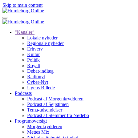
Skip to main content
"Kanaler"
Lokale nyheder
Regionale nyheder
Erhverv
Kultur
Politik
Royalt
Debat-indlæg
Radionyt
Cyber-Nyt
Ugens Billede
Podcasts
Podcast af Morgenkrydderen
Podcast af Sejrstimen
Tema-udsendelser
Podcast af Stemmer fra Nødebo
Programoversigt
Morgenkrydderen
Mettes Mix
Nicholas Schmidt i studiet