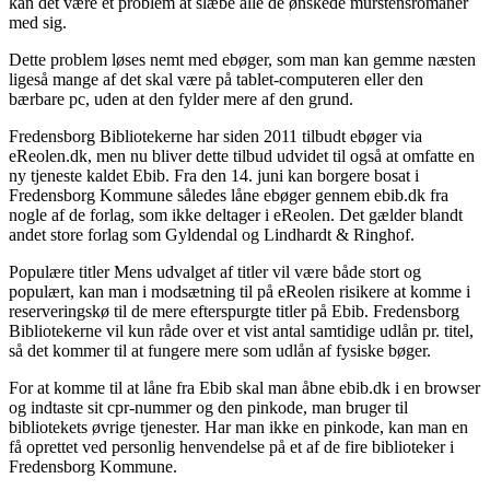
kan det være et problem at slæbe alle de ønskede murstensromaner
med sig.
Dette problem løses nemt med ebøger, som man kan gemme næsten
ligeså mange af det skal være på tablet-computeren eller den
bærbare pc, uden at den fylder mere af den grund.
Fredensborg Bibliotekerne har siden 2011 tilbudt ebøger via
eReolen.dk, men nu bliver dette tilbud udvidet til også at omfatte en
ny tjeneste kaldet Ebib. Fra den 14. juni kan borgere bosat i
Fredensborg Kommune således låne ebøger gennem ebib.dk fra
nogle af de forlag, som ikke deltager i eReolen. Det gælder blandt
andet store forlag som Gyldendal og Lindhardt & Ringhof.
Populære titler Mens udvalget af titler vil være både stort og
populært, kan man i modsætning til på eReolen risikere at komme i
reserveringskø til de mere efterspurgte titler på Ebib. Fredensborg
Bibliotekerne vil kun råde over et vist antal samtidige udlån pr. titel,
så det kommer til at fungere mere som udlån af fysiske bøger.
For at komme til at låne fra Ebib skal man åbne ebib.dk i en browser
og indtaste sit cpr-nummer og den pinkode, man bruger til
bibliotekets øvrige tjenester. Har man ikke en pinkode, kan man en
få oprettet ved personlig henvendelse på et af de fire biblioteker i
Fredensborg Kommune.