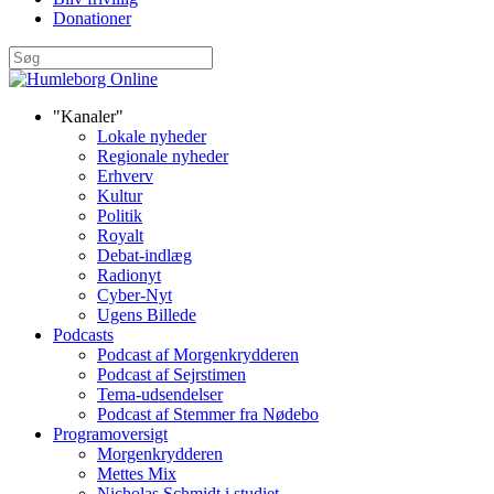
Donationer
"Kanaler"
Lokale nyheder
Regionale nyheder
Erhverv
Kultur
Politik
Royalt
Debat-indlæg
Radionyt
Cyber-Nyt
Ugens Billede
Podcasts
Podcast af Morgenkrydderen
Podcast af Sejrstimen
Tema-udsendelser
Podcast af Stemmer fra Nødebo
Programoversigt
Morgenkrydderen
Mettes Mix
Nicholas Schmidt i studiet