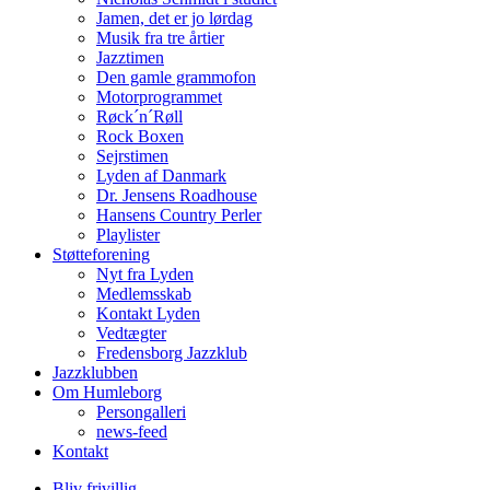
Jamen, det er jo lørdag
Musik fra tre årtier
Jazztimen
Den gamle grammofon
Motorprogrammet
Røck´n´Røll
Rock Boxen
Sejrstimen
Lyden af Danmark
Dr. Jensens Roadhouse
Hansens Country Perler
Playlister
Støtteforening
Nyt fra Lyden
Medlemsskab
Kontakt Lyden
Vedtægter
Fredensborg Jazzklub
Jazzklubben
Om Humleborg
Persongalleri
news-feed
Kontakt
Bliv frivillig