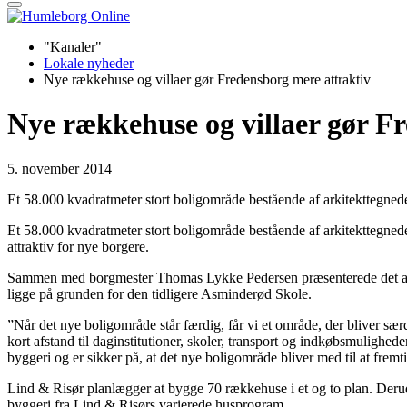
"Kanaler"
Lokale nyheder
Nye rækkehuse og villaer gør Fredensborg mere attraktiv
Nye rækkehuse og villaer gør F
5. november 2014
Et 58.000 kvadratmeter stort boligområde bestående af arkitekttegned
Et 58.000 kvadratmeter stort boligområde bestående af arkitekttegne
attraktiv for nye borgere.
Sammen med borgmester Thomas Lykke Pedersen præsenterede det aner
ligge på grunden for den tidligere Asminderød Skole.
”Når det nye boligområde står færdig, får vi et område, der bliver særd
kort afstand til daginstitutioner, skoler, transport og indkøbsmulighed
byggeri og er sikker på, at det nye boligområde bliver med til at fr
Lind & Risør planlægger at bygge 70 rækkehuse i et og to plan. Derudo
byggeri fra Lind & Risørs varierede husprogram.