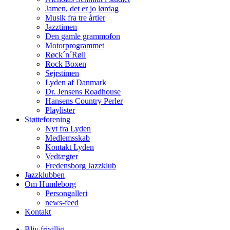
Jamen, det er jo lørdag
Musik fra tre årtier
Jazztimen
Den gamle grammofon
Motorprogrammet
Røck´n´Røll
Rock Boxen
Sejrstimen
Lyden af Danmark
Dr. Jensens Roadhouse
Hansens Country Perler
Playlister
Støtteforening
Nyt fra Lyden
Medlemsskab
Kontakt Lyden
Vedtægter
Fredensborg Jazzklub
Jazzklubben
Om Humleborg
Persongalleri
news-feed
Kontakt
Bliv frivillig