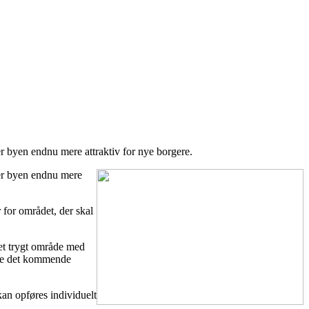
r byen endnu mere attraktiv for nye borgere.
ver byen endnu mere
for området, der skal
 et trygt område med
ølge det kommende
kan opføres individuelt