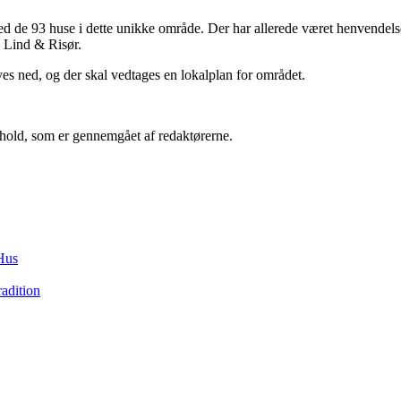
ed de 93 huse i dette unikke område. Der har allerede været henvendelse
a Lind & Risør.
s ned, og der skal vedtages en lokalplan for området.
ndhold, som er gennemgået af redaktørerne.
Hus
adition