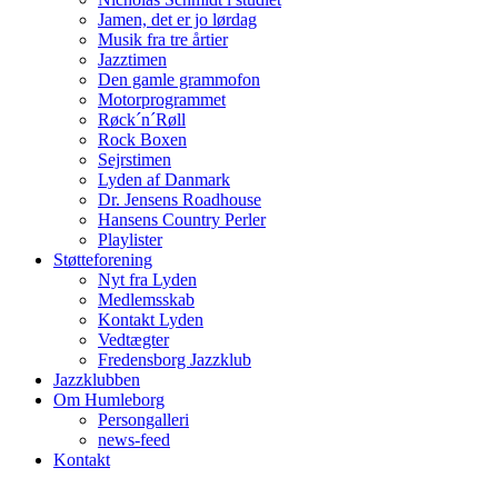
Jamen, det er jo lørdag
Musik fra tre årtier
Jazztimen
Den gamle grammofon
Motorprogrammet
Røck´n´Røll
Rock Boxen
Sejrstimen
Lyden af Danmark
Dr. Jensens Roadhouse
Hansens Country Perler
Playlister
Støtteforening
Nyt fra Lyden
Medlemsskab
Kontakt Lyden
Vedtægter
Fredensborg Jazzklub
Jazzklubben
Om Humleborg
Persongalleri
news-feed
Kontakt