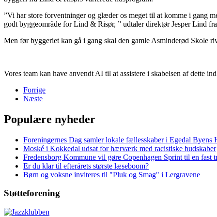
”Vi har store forventninger og glæder os meget til at komme i gang m
godt byggeområde for Lind & Risør, ” udtaler direktør Jesper Lind fr
Men før byggeriet kan gå i gang skal den gamle Asminderød Skole rive
Vores team kan have anvendt AI til at assistere i skabelsen af dette i
Forrige
Næste
Populære nyheder
Foreningernes Dag samler lokale fællesskaber i Egedal Byens 
Moské i Kokkedal udsat for hærværk med racistiske budskaber
Fredensborg Kommune vil gøre Copenhagen Sprint til en fast tr
Er du klar til efterårets største læseboom?
Børn og voksne inviteres til "Pluk og Smag" i Lergravene
Støtteforening