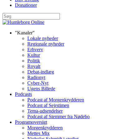
Donationer
"Kanaler"
Lokale nyheder
Regionale nyheder
Erhverv
Kultur
Politik
Royalt
Debat-indlæg
Radionyt
Cyber-Nyt
Ugens Billede
Podcasts
Podcast af Morgenkrydderen
Podcast af Sejrstimen
Tema-udsendelser
Podcast af Stemmer fra Nødebo
Programoversigt
Morgenkrydderen
Mettes Mix
Nicholas Schmidt i studiet