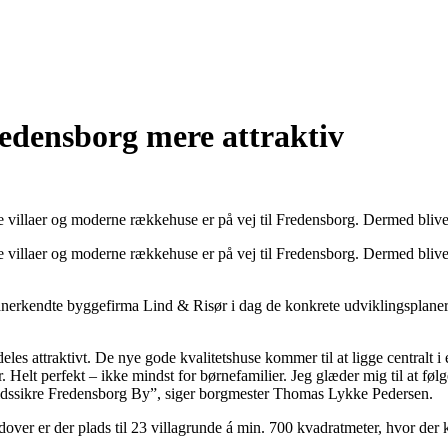
redensborg mere attraktiv
e villaer og moderne rækkehuse er på vej til Fredensborg. Dermed blive
de villaer og moderne rækkehuse er på vej til Fredensborg. Dermed bli
kendte byggefirma Lind & Risør i dag de konkrete udviklingsplaner 
eles attraktivt. De nye gode kvalitetshuse kommer til at ligge centralt i
er. Helt perfekt – ikke mindst for børnefamilier. Jeg glæder mig til at f
emtidssikre Fredensborg By”, siger borgmester Thomas Lykke Pedersen.
ver er der plads til 23 villagrunde á min. 700 kvadratmeter, hvor der 