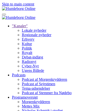
Skip to main content
"Kanaler"
Lokale nyheder
Regionale nyheder
Erhverv
Kultur
Politik
Royalt
Debat-indlæg
Radionyt
Cyber-Nyt
Ugens Billede
Podcasts
Podcast af Morgenkrydderen
Podcast af Sejrstimen
Tema-udsendelser
Podcast af Stemmer fra Nødebo
Programoversigt
Morgenkrydderen
Mettes Mix
Nicholas Schmidt i studiet