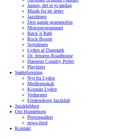
Jamen, det er jo lørdag
Musik fra tre årtier
Jazztimen
Den gamle grammofon
Motorprogrammet
Røck´n´Røll
Rock Boxen
Sejrstimen
Lyden af Danmark
Dr. Jensens Roadhouse
Hansens Country Perler
Playlister
Støtteforening
Nyt fra Lyden
Medlemsskab
Kontakt Lyden
Vedtægter
Fredensborg Jazzklub
Jazzklubben
Om Humleborg
Persongalleri
news-feed
Kontakt