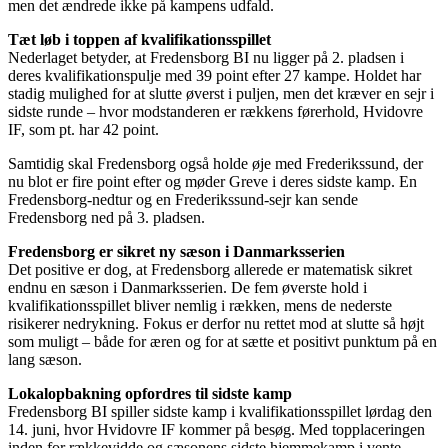
men det ændrede ikke på kampens udfald.
Tæt løb i toppen af kvalifikationsspillet
Nederlaget betyder, at Fredensborg BI nu ligger på 2. pladsen i
deres kvalifikationspulje med 39 point efter 27 kampe. Holdet har
stadig mulighed for at slutte øverst i puljen, men det kræver en sejr i
sidste runde – hvor modstanderen er rækkens førerhold, Hvidovre
IF, som pt. har 42 point.
Samtidig skal Fredensborg også holde øje med Frederikssund, der
nu blot er fire point efter og møder Greve i deres sidste kamp. En
Fredensborg-nedtur og en Frederikssund-sejr kan sende
Fredensborg ned på 3. pladsen.
Fredensborg er sikret ny sæson i Danmarksserien
Det positive er dog, at Fredensborg allerede er matematisk sikret
endnu en sæson i Danmarksserien. De fem øverste hold i
kvalifikationsspillet bliver nemlig i rækken, mens de nederste
risikerer nedrykning. Fokus er derfor nu rettet mod at slutte så højt
som muligt – både for æren og for at sætte et positivt punktum på en
lang sæson.
Lokalopbakning opfordres til sidste kamp
Fredensborg BI spiller sidste kamp i kvalifikationsspillet lørdag den
14. juni, hvor Hvidovre IF kommer på besøg. Med topplaceringen
inden for rækkevidde og sæsonens sidste hjemmekamp i vente,