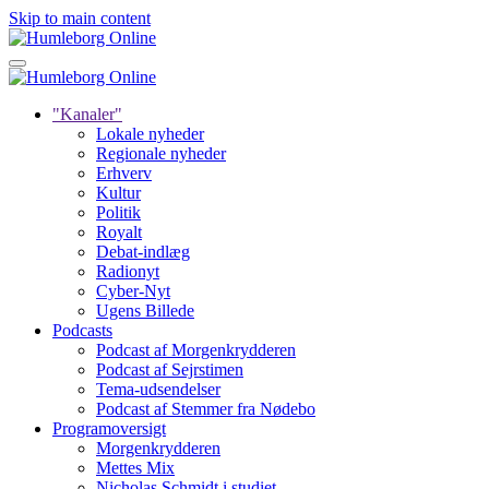
Skip to main content
"Kanaler"
Lokale nyheder
Regionale nyheder
Erhverv
Kultur
Politik
Royalt
Debat-indlæg
Radionyt
Cyber-Nyt
Ugens Billede
Podcasts
Podcast af Morgenkrydderen
Podcast af Sejrstimen
Tema-udsendelser
Podcast af Stemmer fra Nødebo
Programoversigt
Morgenkrydderen
Mettes Mix
Nicholas Schmidt i studiet