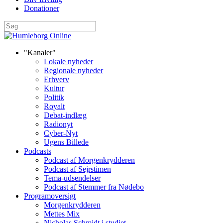
Donationer
"Kanaler"
Lokale nyheder
Regionale nyheder
Erhverv
Kultur
Politik
Royalt
Debat-indlæg
Radionyt
Cyber-Nyt
Ugens Billede
Podcasts
Podcast af Morgenkrydderen
Podcast af Sejrstimen
Tema-udsendelser
Podcast af Stemmer fra Nødebo
Programoversigt
Morgenkrydderen
Mettes Mix
Nicholas Schmidt i studiet