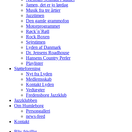
Jamen, det er jo lørdag
Musik fra tre årtier
Jazztimen
Den gamle grammofon
Motorprogrammet
Røck´n´Røll
Rock Boxen
Sejrstimen
Lyden af Danmark
Dr. Jensens Roadhouse
Hansens Country Perler
Playlister
Støtteforening
Nyt fra Lyden
Medlemsskab
Kontakt Lyden
Vedtægter
Fredensborg Jazzklub
Jazzklubben
Om Humleborg
Persongalleri
news-feed
Kontakt
Bliv frivillig