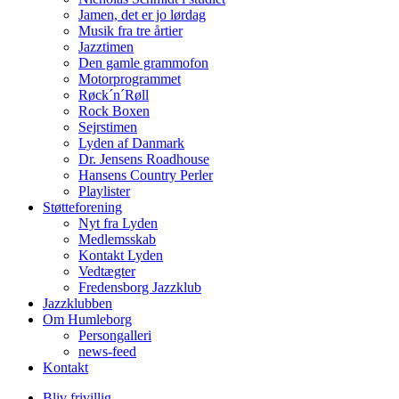
Jamen, det er jo lørdag
Musik fra tre årtier
Jazztimen
Den gamle grammofon
Motorprogrammet
Røck´n´Røll
Rock Boxen
Sejrstimen
Lyden af Danmark
Dr. Jensens Roadhouse
Hansens Country Perler
Playlister
Støtteforening
Nyt fra Lyden
Medlemsskab
Kontakt Lyden
Vedtægter
Fredensborg Jazzklub
Jazzklubben
Om Humleborg
Persongalleri
news-feed
Kontakt
Bliv frivillig