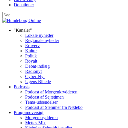
Donationer
"Kanaler"
Lokale nyheder
Regionale nyheder
Erhverv
Kultur
Politik
Royalt
Debat-indlæg
Radionyt
Cyber-Nyt
Ugens Billede
Podcasts
Podcast af Morgenkrydderen
Podcast af Sejrstimen
Tema-udsendelser
Podcast af Stemmer fra Nødebo
Programoversigt
Morgenkrydderen
Mettes Mix
Nicholas Schmidt i studiet