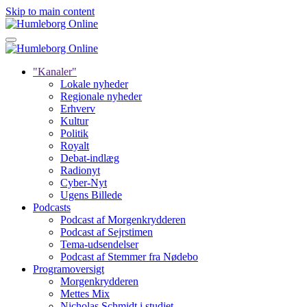
Skip to main content
"Kanaler"
Lokale nyheder
Regionale nyheder
Erhverv
Kultur
Politik
Royalt
Debat-indlæg
Radionyt
Cyber-Nyt
Ugens Billede
Podcasts
Podcast af Morgenkrydderen
Podcast af Sejrstimen
Tema-udsendelser
Podcast af Stemmer fra Nødebo
Programoversigt
Morgenkrydderen
Mettes Mix
Nicholas Schmidt i studiet