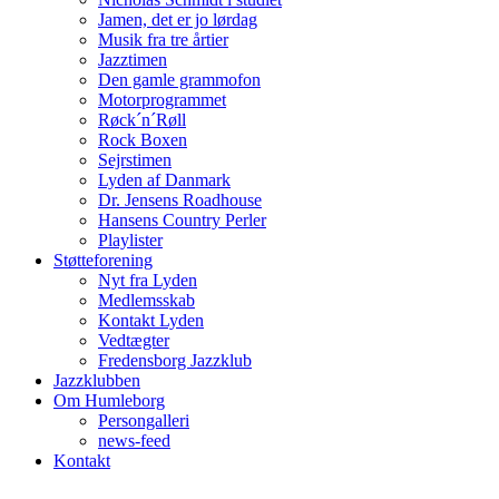
Jamen, det er jo lørdag
Musik fra tre årtier
Jazztimen
Den gamle grammofon
Motorprogrammet
Røck´n´Røll
Rock Boxen
Sejrstimen
Lyden af Danmark
Dr. Jensens Roadhouse
Hansens Country Perler
Playlister
Støtteforening
Nyt fra Lyden
Medlemsskab
Kontakt Lyden
Vedtægter
Fredensborg Jazzklub
Jazzklubben
Om Humleborg
Persongalleri
news-feed
Kontakt