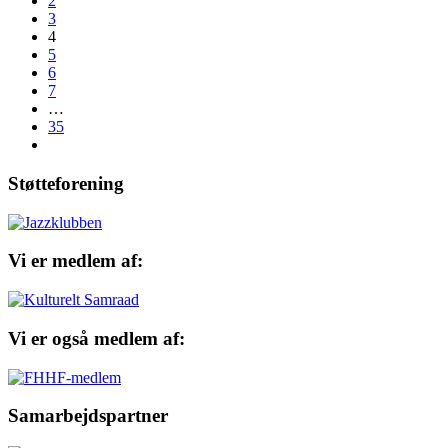
2
3
4
5
6
7
…
35
Støtteforening
Vi er medlem af:
Vi er også medlem af:
Samarbejdspartner