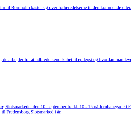
ur til Bornholm kastet sig over forberedelserne til den kommende efterå
t, de arbejder for at udbrede kendskabet til epilepsi og hvordan man 
org Slotsmarkedet den 10. september fra kl. 10 - 15 på Jernbanegade i
il Fredensborg Slotsmarked i år.