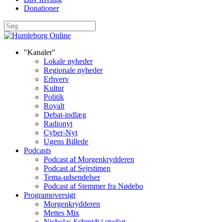
Donationer
"Kanaler"
Lokale nyheder
Regionale nyheder
Erhverv
Kultur
Politik
Royalt
Debat-indlæg
Radionyt
Cyber-Nyt
Ugens Billede
Podcasts
Podcast af Morgenkrydderen
Podcast af Sejrstimen
Tema-udsendelser
Podcast af Stemmer fra Nødebo
Programoversigt
Morgenkrydderen
Mettes Mix
Nicholas Schmidt i studiet