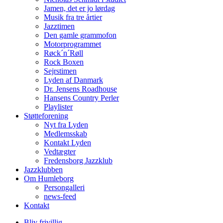
Jamen, det er jo lørdag
Musik fra tre årtier
Jazztimen
Den gamle grammofon
Motorprogrammet
Røck´n´Røll
Rock Boxen
Sejrstimen
Lyden af Danmark
Dr. Jensens Roadhouse
Hansens Country Perler
Playlister
Støtteforening
Nyt fra Lyden
Medlemsskab
Kontakt Lyden
Vedtægter
Fredensborg Jazzklub
Jazzklubben
Om Humleborg
Persongalleri
news-feed
Kontakt
Bliv frivillig