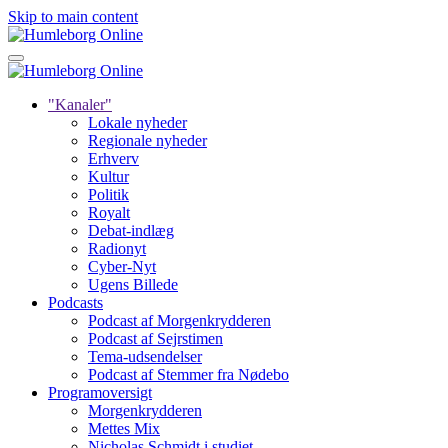
Skip to main content
"Kanaler"
Lokale nyheder
Regionale nyheder
Erhverv
Kultur
Politik
Royalt
Debat-indlæg
Radionyt
Cyber-Nyt
Ugens Billede
Podcasts
Podcast af Morgenkrydderen
Podcast af Sejrstimen
Tema-udsendelser
Podcast af Stemmer fra Nødebo
Programoversigt
Morgenkrydderen
Mettes Mix
Nicholas Schmidt i studiet