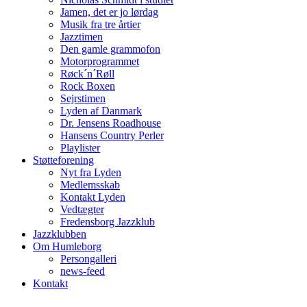
Jamen, det er jo lørdag
Musik fra tre årtier
Jazztimen
Den gamle grammofon
Motorprogrammet
Røck´n´Røll
Rock Boxen
Sejrstimen
Lyden af Danmark
Dr. Jensens Roadhouse
Hansens Country Perler
Playlister
Støtteforening
Nyt fra Lyden
Medlemsskab
Kontakt Lyden
Vedtægter
Fredensborg Jazzklub
Jazzklubben
Om Humleborg
Persongalleri
news-feed
Kontakt