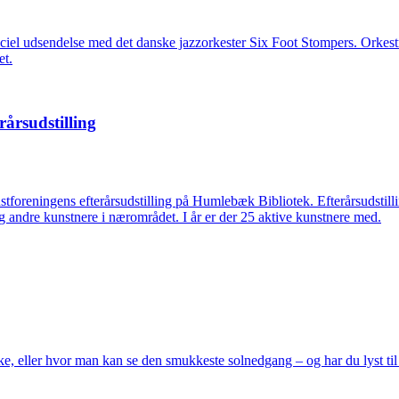
el udsendelse med det danske jazzorkester Six Foot Stompers. Orkestre
et.
årsudstilling
nstforeningens efterårsudstilling på Humlebæk Bibliotek. Efterårsudsti
andre kunstnere i nærområdet. I år er der 25 aktive kunstnere med.
iske, eller hvor man kan se den smukkeste solnedgang – og har du lyst til