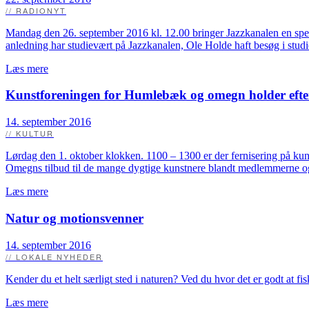
// RADIONYT
Mandag den 26. september 2016 kl. 12.00 bringer Jazzkanalen en speci
anledning har studievært på Jazzkanalen, Ole Holde haft besøg i studi
Læs mere
Kunstforeningen for Humlebæk og omegn holder efter
14. september 2016
// KULTUR
Lørdag den 1. oktober klokken. 1100 – 1300 er der fernisering på ku
Omegns tilbud til de mange dygtige kunstnere blandt medlemmerne og 
Læs mere
Natur og motionsvenner
14. september 2016
// LOKALE NYHEDER
Kender du et helt særligt sted i naturen? Ved du hvor det er godt at f
Læs mere