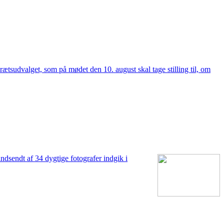
ætsudvalget, som på mødet den 10. august skal tage stilling til, om
dsendt af 34 dygtige fotografer indgik i