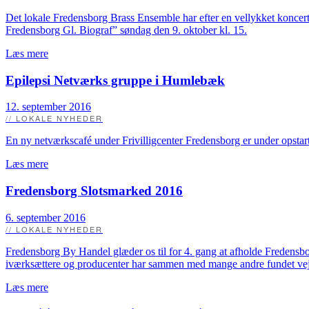
Det lokale Fredensborg Brass Ensemble har efter en vellykket koncertt
Fredensborg Gl. Biograf” søndag den 9. oktober kl. 15.
Læs mere
Epilepsi Netværks gruppe i Humlebæk
12. september 2016
// LOKALE NYHEDER
En ny netværkscafé under Frivilligcenter Fredensborg er under opstar
Læs mere
Fredensborg Slotsmarked 2016
6. september 2016
// LOKALE NYHEDER
Fredensborg By Handel glæder os til for 4. gang at afholde Fredensb
iværksættere og producenter har sammen med mange andre fundet vej t
Læs mere